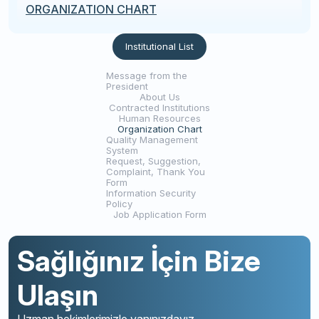
ORGANIZATION CHART
Institutional List
Message from the
President
About Us
Contracted Institutions
Human Resources
Organization Chart
Quality Management
System
Request, Suggestion,
Complaint, Thank You
Form
Information Security
Policy
Job Application Form
Sağlığınız İçin Bize
Ulaşın