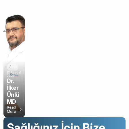
Genel
12 August
2025
Dr.
İlker
Ünlü
MD
Read
More
Sağlığınız İçin Bize