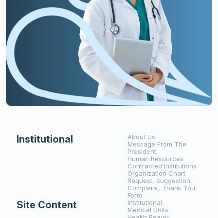
About Us
Institutional
Message From The
President
Human Resources
Contracted Institutions
Organization Chart
Request, Suggestion,
Complaint, Thank You
Form
Institutional
Site Content
Medical Units
Health Beauty