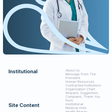
About Us
Institutional
Message From The
President
Human Resources
Contracted Institutions
Organization Chart
Request, Suggestion,
Complaint, Thank You
Form
Institutional
Site Content
Medical Units
Health Beauty