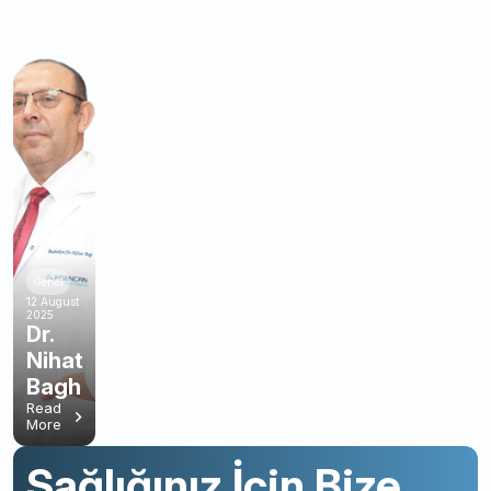
Genel
12 August
2025
Dr.
Nihat
Bagh
Read
More
Sağlığınız İçin Bize