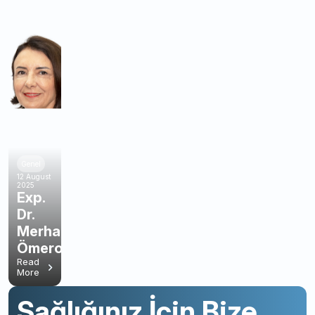
Genel
12 August
2025
Exp.
Dr.
Merhan
Ömeroğlu
Read
More
Sağlığınız İçin Bize