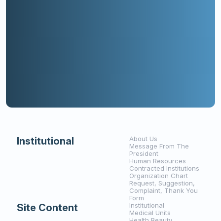
About Us
Institutional
Message From The
President
Human Resources
Contracted Institutions
Organization Chart
Request, Suggestion,
Complaint, Thank You
Form
Institutional
Site Content
Medical Units
Health Beauty