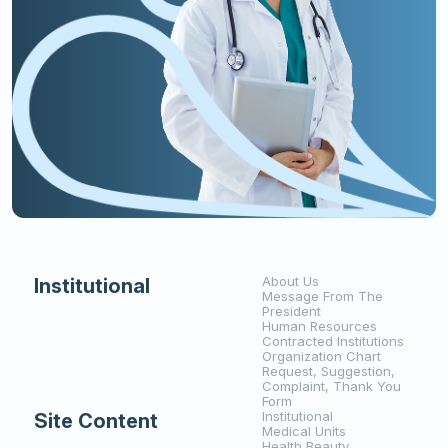
About Us
Institutional
Message From The
President
Human Resources
Contracted Institutions
Organization Chart
Request, Suggestion,
Complaint, Thank You
Form
Institutional
Site Content
Medical Units
Health Beauty