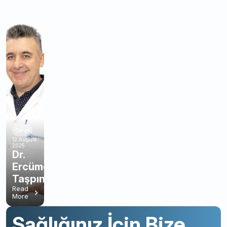
Genel
12 August
2025
Dr.
Ercüment
Taşpınar
Read
More
Sağlığınız İçin Bize